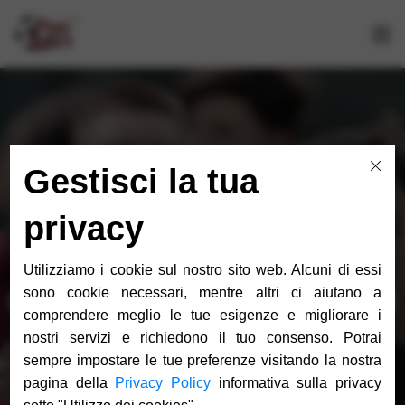
Scegli il
Contattaci
Gestisci la tua
Scendi
privacy
torneo
ora...
in campo con
Utilizziamo i cookie sul nostro sito web. Alcuni di essi
per la tua
siamo qui per
sono cookie necessari, mentre altri ci aiutano a
noi
comprendere meglio le tue esigenze e migliorare i
squadra
te!
nostri servizi e richiedono il tuo consenso. Potrai
sempre impostare le tue preferenze visitando la nostra
pagina della
Privacy Policy
informativa sulla privacy
Scopri i tornei